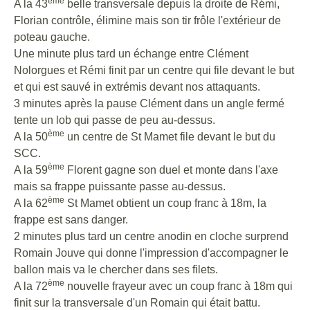
ème
A la 43
belle transversale depuis la droite de Rémi,
Florian contrôle, élimine mais son tir frôle l'extérieur de
poteau gauche.
Une minute plus tard un échange entre Clément
Nolorgues et Rémi finit par un centre qui file devant le but
et qui est sauvé in extrémis devant nos attaquants.
3 minutes après la pause Clément dans un angle fermé
tente un lob qui passe de peu au-dessus.
ème
A la 50
un centre de St Mamet file devant le but du
SCC.
ème
A la 59
Florent gagne son duel et monte dans l'axe
mais sa frappe puissante passe au-dessus.
ème
A la 62
St Mamet obtient un coup franc à 18m, la
frappe est sans danger.
2 minutes plus tard un centre anodin en cloche surprend
Romain Jouve qui donne l'impression d'accompagner le
ballon mais va le chercher dans ses filets.
ème
A la 72
nouvelle frayeur avec un coup franc à 18m qui
finit sur la transversale d'un Romain qui était battu.