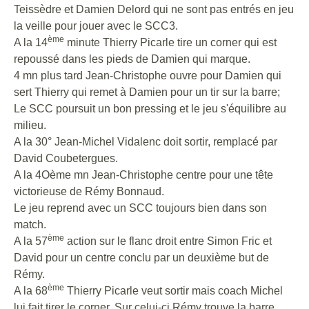
Teissèdre et Damien Delord qui ne sont pas entrés en jeu
la veille pour jouer avec le SCC3.
ème
A la 14
minute Thierry Picarle tire un corner qui est
repoussé dans les pieds de Damien qui marque.
4 mn plus tard Jean-Christophe ouvre pour Damien qui
sert Thierry qui remet à Damien pour un tir sur la barre;
Le SCC poursuit un bon pressing et le jeu s'équilibre au
milieu.
A la 30° Jean-Michel Vidalenc doit sortir, remplacé par
David Coubetergues.
A la 4Oème mn Jean-Christophe centre pour une tête
victorieuse de Rémy Bonnaud.
Le jeu reprend avec un SCC toujours bien dans son
match.
ème
A la 57
action sur le flanc droit entre Simon Fric et
David pour un centre conclu par un deuxième but de
Rémy.
ème
A la 68
Thierry Picarle veut sortir mais coach Michel
lui fait tirer le corner. Sur celui-ci Rémy trouve la barre