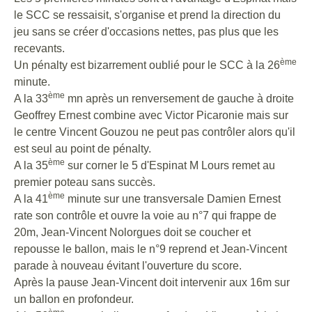
le SCC se ressaisit, s'organise et prend la direction du
jeu sans se créer d'occasions nettes, pas plus que les
recevants.
ème
Un pénalty est bizarrement oublié pour le SCC à la 26
minute.
ème
A la 33
mn après un renversement de gauche à droite
Geoffrey Ernest combine avec Victor Picaronie mais sur
le centre Vincent Gouzou ne peut pas contrôler alors qu'il
est seul au point de pénalty.
ème
A la 35
sur corner le 5 d'Espinat M Lours remet au
premier poteau sans succès.
ème
A la 41
minute sur une transversale Damien Ernest
rate son contrôle et ouvre la voie au n°7 qui frappe de
20m, Jean-Vincent Nolorgues doit se coucher et
repousse le ballon, mais le n°9 reprend et Jean-Vincent
parade à nouveau évitant l'ouverture du score.
Après la pause Jean-Vincent doit intervenir aux 16m sur
un ballon en profondeur.