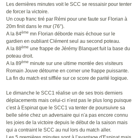
Les dernières minutes voit le SCC se ressaisir pour tenter
de forcer la victoire.
Un coup franc tiré par Rémi pour une faute sur Florian à
20m finit dans le mur (76°).
ème
A la 84
mn Florian déborde mais échoue sur le
gardien en oubliant Clément seul au second poteau.
ème
A la 88
une frappe de Jérémy Blanquet fuit la base du
poteau droit.
ème
A la 89
minute sur une ultime montée des visiteurs
Romain Jouve détourne en corner une frappe puissante.
La fin du match est sifflée sur ce score de parité logique.
Le dimanche le SCC1 réalise un de ses trois derniers
déplacements mais celui-ci n'est pas le plus long puisque
c'est à Espinat que le SCC1 va tenter de poursuivre sa
belle série chez un adversaire qui n'a pas encore connu
les joies de la victoire depuis le début de la saison mais
qui a contraint le SCC au nul lors du match aller.
Les 5 premières minutes sont à l'avantage d'Espinat mais