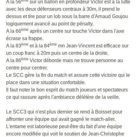
ème
A la 56
sur un ballon en profondeur Victor est à la lutte
avec les deux défenseurs centraux à 30m, il prend le
dessus et tire pour un lob sous la barre d'Arnaud Goujou
logiquement avancé au point de pénalty.
ème
A la 66
après un centre sur touche Victor dans l'axe
écrase sa frappe.
ème
ème
A la 83
et à la 84
mn Jean-Vincent est efficace sur
un coup franc à 20m puis un centre de la droite.
ème
A la 86
Victor déborde mais ne trouve personne au
centre pour centrer.
Le SCC gère la fin du match et assure cette victoire qui le
place dans une situation confortable.
Il faut noter le bon esprit du match joueurs et spectateurs
ce qui rassure après l'ambiance délétère de la veille.
Le SCC3 qui n'est plus dernier se rend à Boisset pour
affronter une équipe qui avait gagné le match-aller.
L'entame est laborieuse peut-être du fait d'une équipe
encore modifiée qui voit le soutien de Jean-Christophe