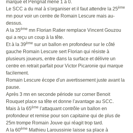
marqué et Pérignat mène 1 à 0.
ème
Le SCC a du mal à s'organiser et il faut attendre la 25
mn pour voir un centre de Romain Lescure mais au-
dessus.
ème
A la 35
mn Florian Ratier remplace Vincent Gouzou
qui a reçu un coup à la tête.
ème
Et à la 39
sur un ballon en profondeur sur le côté
gauche Romain Lescure sert Florian qui résiste à
plusieurs joueurs, entre dans la surface et délivre un
centre en retrait parfait pour Victor Picaronie qui marque
facilement.
Romain Lescure écope d'un avertissement juste avant la
pause.
Après 3 mn en seconde période sur corner Benoit
Rouquet place sa tête et donne l'avantage au SCC.
ème
Mais à la 65
l'attaquant contrôle un ballon en
profondeur et remise pour son capitaine qui de plus de
25m trompe Romain Jouve qui réagit trop tard.
ème
A la 60
Mathieu Laroussinie laisse sa place à