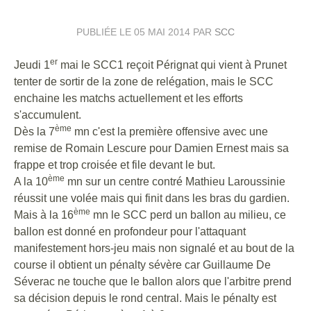
PUBLIÉE LE
05 MAI 2014
PAR
SCC
er
Jeudi 1
mai le SCC1 reçoit Pérignat qui vient à Prunet
tenter de sortir de la zone de relégation, mais le SCC
enchaine les matchs actuellement et les efforts
s'accumulent.
ème
Dès la 7
mn c'est la première offensive avec une
remise de Romain Lescure pour Damien Ernest mais sa
frappe et trop croisée et file devant le but.
ème
A la 10
mn sur un centre contré Mathieu Laroussinie
réussit une volée mais qui finit dans les bras du gardien.
ème
Mais à la 16
mn le SCC perd un ballon au milieu, ce
ballon est donné en profondeur pour l'attaquant
manifestement hors-jeu mais non signalé et au bout de la
course il obtient un pénalty sévère car Guillaume De
Séverac ne touche que le ballon alors que l'arbitre prend
sa décision depuis le rond central. Mais le pénalty est