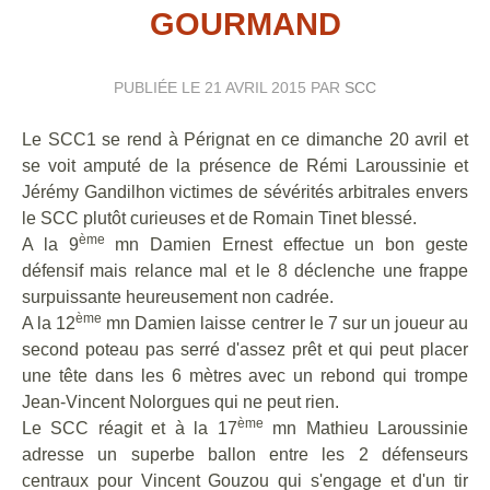
GOURMAND
PUBLIÉE LE
21 AVRIL 2015
PAR
SCC
Le SCC1 se rend à Pérignat en ce dimanche 20 avril et
se voit amputé de la présence de Rémi Laroussinie et
Jérémy Gandilhon victimes de sévérités arbitrales envers
le SCC plutôt curieuses et de Romain Tinet blessé.
ème
A la 9
mn Damien Ernest effectue un bon geste
défensif mais relance mal et le 8 déclenche une frappe
surpuissante heureusement non cadrée.
ème
A la 12
mn Damien laisse centrer le 7 sur un joueur au
second poteau pas serré d'assez prêt et qui peut placer
une tête dans les 6 mètres avec un rebond qui trompe
Jean-Vincent Nolorgues qui ne peut rien.
ème
Le SCC réagit et à la 17
mn Mathieu Laroussinie
adresse un superbe ballon entre les 2 défenseurs
centraux pour Vincent Gouzou qui s'engage et d'un tir