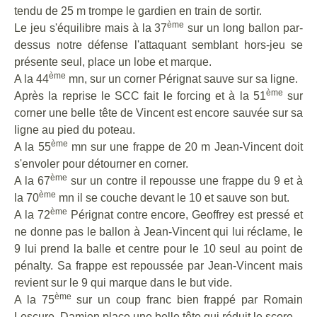
tendu de 25 m trompe le gardien en train de sortir.
ème
Le jeu s'équilibre mais à la 37
sur un long ballon par-
dessus notre défense l'attaquant semblant hors-jeu se
présente seul, place un lobe et marque.
ème
A la 44
mn, sur un corner Pérignat sauve sur sa ligne.
ème
Après la reprise le SCC fait le forcing et à la 51
sur
corner une belle tête de Vincent est encore sauvée sur sa
ligne au pied du poteau.
ème
A la 55
mn sur une frappe de 20 m Jean-Vincent doit
s'envoler pour détourner en corner.
ème
A la 67
sur un contre il repousse une frappe du 9 et à
ème
la 70
mn il se couche devant le 10 et sauve son but.
ème
A la 72
Pérignat contre encore, Geoffrey est pressé et
ne donne pas le ballon à Jean-Vincent qui lui réclame, le
9 lui prend la balle et centre pour le 10 seul au point de
pénalty. Sa frappe est repoussée par Jean-Vincent mais
revient sur le 9 qui marque dans le but vide.
ème
A la 75
sur un coup franc bien frappé par Romain
Lescure, Damien place une belle tête qui réduit le score.