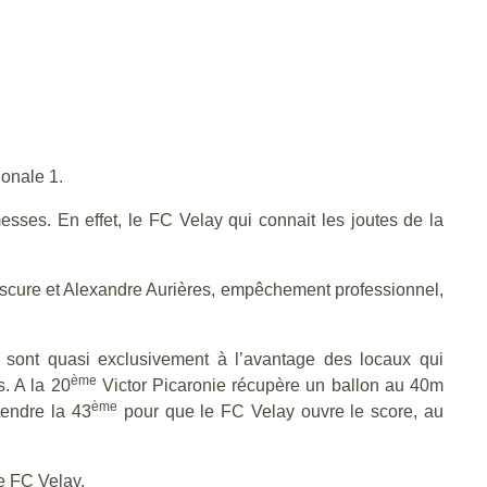
onale 1.
ses. En effet, le FC Velay qui connait les joutes de la
cure et Alexandre Aurières, empêchement professionnel,
s sont quasi exclusivement à l’avantage des locaux qui
ème
. A la 20
Victor Picaronie récupère un ballon au 40m
ème
tendre la 43
pour que le FC Velay ouvre le score, au
le FC Velay.