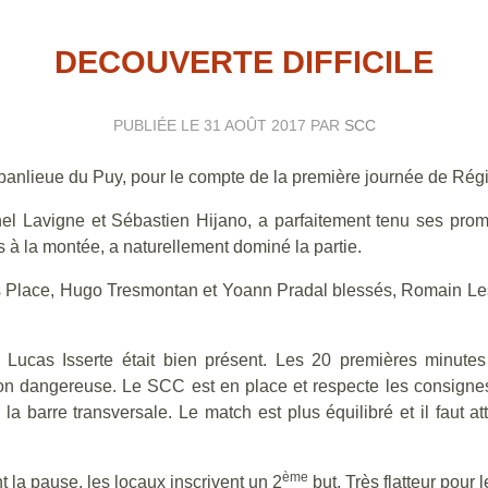
DECOUVERTE DIFFICILE
PUBLIÉE LE
31 AOÛT 2017
PAR
SCC
banlieue du Puy, pour le compte de la première journée de Régi
l Lavigne et Sébastien Hijano, a parfaitement tenu ses promes
s à la montée, a naturellement dominé la partie.
 Place, Hugo Tresmontan et Yoann Pradal blessés, Romain Les
et Lucas Isserte était bien présent. Les 20 premières minute
ion dangereuse. Le SCC est en place et respecte les consignes
la barre transversale. Le match est plus équilibré et il faut at
ème
 la pause, les locaux inscrivent un 2
but. Très flatteur pour 