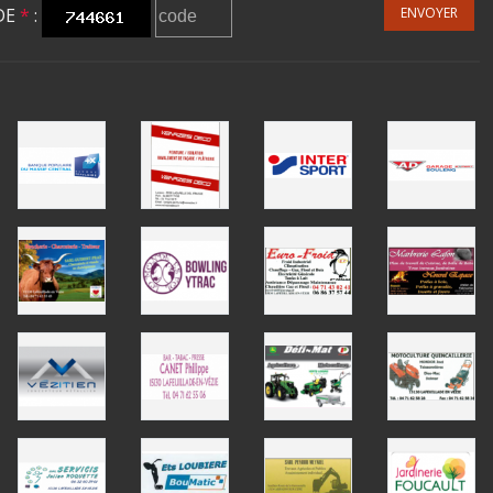
DE
*
:
ENVOYER