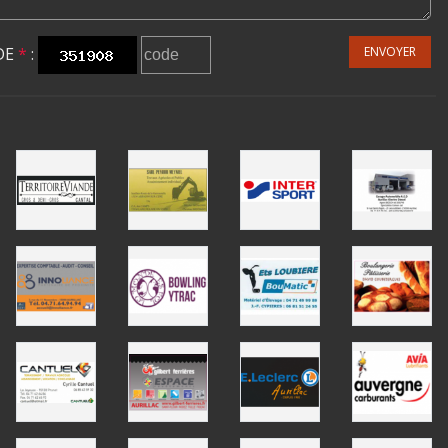
DE
*
:
ENVOYER