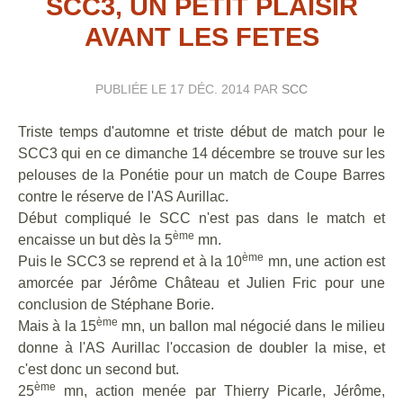
SCC3, UN PETIT PLAISIR
AVANT LES FETES
PUBLIÉE LE
17 DÉC. 2014
PAR
SCC
Triste temps d'automne et triste début de match pour le
SCC3 qui en ce dimanche 14 décembre se trouve sur les
pelouses de la Ponétie pour un match de Coupe Barres
contre le réserve de l'AS Aurillac.
Début compliqué le SCC n'est pas dans le match et
ème
encaisse un but dès la 5
mn.
ème
Puis le SCC3 se reprend et à la 10
mn, une action est
amorcée par Jérôme Château et Julien Fric pour une
conclusion de Stéphane Borie.
ème
Mais à la 15
mn, un ballon mal négocié dans le milieu
donne à l'AS Aurillac l'occasion de doubler la mise, et
c'est donc un second but.
ème
25
mn, action menée par Thierry Picarle, Jérôme,