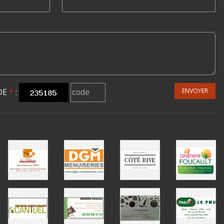
DE
*
:
ENVOYER