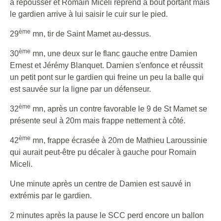
à repousser et Romain Miceli reprend à bout portant mais
le gardien arrive à lui saisir le cuir sur le pied.
ème
29
mn, tir de Saint Mamet au-dessus.
ème
30
mn, une deux sur le flanc gauche entre Damien
Ernest et Jérémy Blanquet. Damien s'enfonce et réussit
un petit pont sur le gardien qui freine un peu la balle qui
est sauvée sur la ligne par un défenseur.
ème
32
mn, après un contre favorable le 9 de St Mamet se
présente seul à 20m mais frappe nettement à côté.
ème
42
mn, frappe écrasée à 20m de Mathieu Laroussinie
qui aurait peut-être pu décaler à gauche pour Romain
Miceli.
Une minute après un centre de Damien est sauvé in
extrémis par le gardien.
2 minutes après la pause le SCC perd encore un ballon