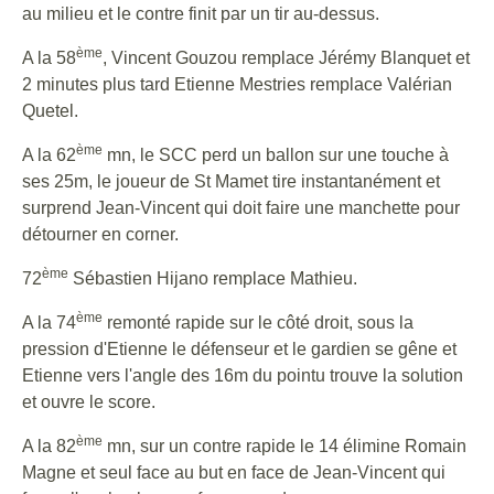
au milieu et le contre finit par un tir au-dessus.
ème
A la 58
, Vincent Gouzou remplace Jérémy Blanquet et
2 minutes plus tard Etienne Mestries remplace Valérian
Quetel.
ème
A la 62
mn, le SCC perd un ballon sur une touche à
ses 25m, le joueur de St Mamet tire instantanément et
surprend Jean-Vincent qui doit faire une manchette pour
détourner en corner.
ème
72
Sébastien Hijano remplace Mathieu.
ème
A la 74
remonté rapide sur le côté droit, sous la
pression d'Etienne le défenseur et le gardien se gêne et
Etienne vers l'angle des 16m du pointu trouve la solution
et ouvre le score.
ème
A la 82
mn, sur un contre rapide le 14 élimine Romain
Magne et seul face au but en face de Jean-Vincent qui