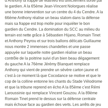
d'Anthony la frappe de Mathieu est difficilement sortie par
le gardien. A la 65ème Jean-Vincent Nolorgues réalise
une bonne intervention sur un centre du 4 du Cendre. A la
66ème Anthony réalise un beau slalom dans la défense
mais sa frappe est trop molle pour inquiéter le bon
gardien du Cendre. La domination du SCC au milieu du
terrain est nette grâce à Sébastien Hijano, Romain Tinet
et Anthony Peyrou et sur trois ballons délicats Guillaume
nous montre 2 immenses chandelles et une passe
appuyée sur laquelle notre gardien réalise un beau
contrôle de la poitrine suivi d'un bien beau dégagement
du gauche A la 76ème Jérémy Blanquet remplace
Anthony qui vient de prendre un sévère carton jaune et
c'est à ce moment là que Cocodance se motive et que le
cop de la colline entonne les chants du Stade Vélodrome
et que la tribune reprend en écho A la 85ème c'est Rémi
Laroussinie qui remplace Vincent Gouzou. A la 89ème
Romain Tinet prend le dessus sur la défense centrale
mais échoue face au gardien des verts. Les arrêts de jeu